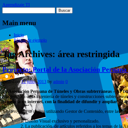
Aprendizaje TI
Buscar:
Main menu
Skip
Inicio
to
Página de ejemplo
content
Tag Archives:
área restringida
Proyecto: Portal de la Asociación Peruana
Posted on
12 julio, 2013
by
admin
0
La
Asociación Peruana de Túneles y Obras subterráneas – AP
problemática de la ingeniería de túneles y construcciones subterráneas 
presencia en internet, con la finalidad de difundir y ampliar su ár
Este Proyecto se realizo utilizando Gestor de Contenido, entre las fu
Diseño Visual exclusivo y personalizado.
La publicación de artículos referidos a los temas de la A