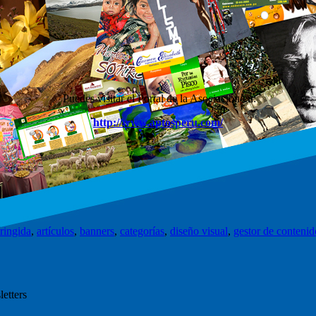
Puedes visitar el Portal de la Asociación en:
http://www.aptosperu.com/
tringida
,
artículos
,
banners
,
categorías
,
diseño visual
,
gestor de contenid
letters