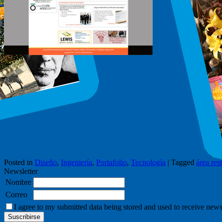
Posted in
Diseño
,
Ingeniería
,
Portafolio
,
Tecnología
|
Tagged
área res
Newsletter
Nombre
Correo
I agree to my submitted data being stored and used to receive news