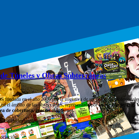
 de Túneles y Obras Subterráneas
TOS
fundada en el año 2006 por la iniciativa de un grupo de profesionales 
en el ámbito de las obras civiles, representada por su Presidente,
Ing. 
ea de cobertura, gracias al internet.
ncionalidades implementadas están:
sociación.