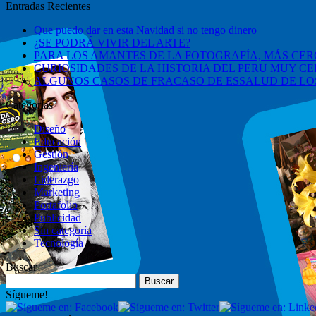
Entradas Recientes
Que puedo dar en esta Navidad si no tengo dinero
¿SE PODRÁ VIVIR DEL ARTE?
PARA LOS AMANTES DE LA FOTOGRAFÍA, MÁS CERC
CURIOSIDADES DE LA HISTORIA DEL PERU MUY CE
ALGUNOS CASOS DE FRACASO DE ESSALUD DE LOS
Categorías
Diseño
Educación
Gestión
Ingeniería
Liderazgo
Marketing
Portafolio
Publicidad
Sin categoría
Tecnología
Buscar
Buscar:
Sígueme!