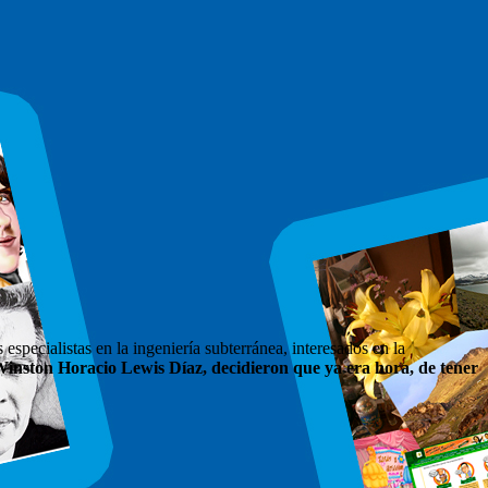
especialistas en la ingeniería subterránea, interesados en la
Winston Horacio Lewis Díaz, decidieron que ya era hora, de tener