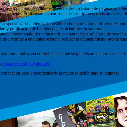
rías y subcategorías.
a frase o palabra de su interés y encuentre un listado de páginas que ti
e el cliente. Posibilidad a crear listas de suscriptores, revisión de estad
s especializadas, además la posibilidad de participar en foros y respond
idad y publicación de banners de auspiciadores en su portal.
 puede enviar cualquier comentario o sugerencia o solicitar información.
que permite a cualquier persona, realizar el mantenimiento previa capa
son innumerables, así como los usos que se pueden adecuar a las neces
l:
cvasquezdextre@yahoo.es
 conocer su caso y recomendarle la mejor solución para su empresa.