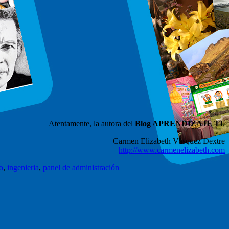
Atentamente, la autora del
Blog APRENDIZAJE TI
.
Carmen Elizabeth Vásquez Dextre
http://www.carmenelizabeth.com
o
,
ingenieria
,
panel de administración
|