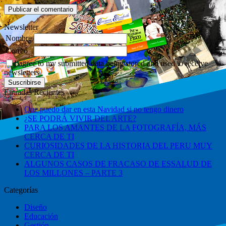
Newsletter
Nombre
Correo
I agree to my submitted data being stored and used to receive
newsletters
Entradas Recientes
Que puedo dar en esta Navidad si no tengo dinero
¿SE PODRÁ VIVIR DEL ARTE?
PARA LOS AMANTES DE LA FOTOGRAFÍA, MÁS
CERCA DE TI
CURIOSIDADES DE LA HISTORIA DEL PERU MUY
CERCA DE TI
ALGUNOS CASOS DE FRACASO DE ESSALUD DE
LOS MILLONES – PARTE 3
Categorías
Diseño
Educación
Gestión