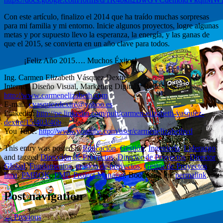
Con este artículo, finalizo el 2014 que ha traído muchas sorpresas
para mi familia y mi entorno. Inicie algunos proyectos, logre algunas
metas y por supuesto llevo la esperanza, la energía, y las ganas de
que el 2015, se convierta en un año clave para todos.
¡Feliz Año 2015…. Muchos Éxitos!
Ing. Carmen Elizabeth Vásquez Dextre
Internet, Diseño Visual, Marketing Digital y Redes Sociales
http://www.carmenelizabeth.com
E-mail:
cvasquezdextre@yahoo.es
Linkedin:
http://pe.linkedin.com/pub/carmen-elizabeth-vasquez-
dextre/15/403/46b
You Tube:
http://www.youtube.com/user/carmenelizabethvd
This entry was posted in
Educación
,
Gestión
,
Ingeniería
,
Liderazgo
and tagged
Dirección de Proyectos
,
Director de Proyectos
,
Director
Global
,
Fundamentos
,
gestion de proyectos
,
Gestor de Proyectos
,
lima
,
PMBOK
,
PMP
,
Project Manager
. Bookmark the
permalink
.
Post navigation
← Previous