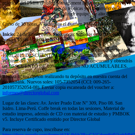
prácticas del PMI® (Project Management Institute). Obtener el
soporte de herramientas, el uso de técnicas y el desarrollo de sus
habilidades interpersonales para dirigir equipos de alto desempeño.
Curso de 36 horas. Válido para el examen PMP/CAPM del PMI.
Inicio:
24 de Enero 2015. Frecuencia: Sábados de 9:00 – 13:00
horas y 15:00 – 19:00 horas; Domingos de 9:00 – 13:00 horas
Costo del curso:
S/. 1,400.00. Descuento 1: Si te inscribes hasta el
15.01.2015 DESCUENTO DE 5% Descuento 2: Si asististe al
Webinar del 28.12.2014, ingresa tu código de descuento y obtendrás
un DESCUENTO DE 10%. Descuentos NO ACUMULABLES.
Realiza tu inscripción realizando tu depósito en nuestra cuenta del
ScotiaBank. Nuevos soles: 105-7352054 (CCI: 009-265-
201057352054-08). Enviar copia escaneada del voucher a:
informes@directorglobal.com
Lugar de las clases: Av. Javier Prado Este N° 309, Piso 08. San
Isidro. Lima-Perú. Coffe break en todas las sesiones, Material de
estudio impreso, además de CD con material de estudio y PMBOK
v5. Incluye Certificado emitido por Director Global
Para reserva de cupo, inscríbase en:
https://docs.google.com/forms/d/1K4bkh2BwGVCdem8idVkqh