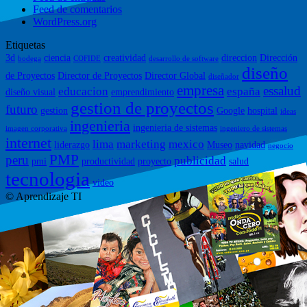
Feed de comentarios
WordPress.org
Etiquetas
3d
ciencia
creatividad
direccion
Dirección
bodega
COFIDE
desarrollo de software
diseño
de Proyectos
Director de Proyectos
Director Global
diseñador
empresa
essalud
educacion
españa
diseño visual
emprendimiento
gestion de proyectos
futuro
gestion
Google
hospital
ideas
ingenieria
ingenieria de sistemas
imagen corporativa
ingeniero de sistemas
internet
lima
marketing
mexico
liderazgo
Museo
navidad
negocio
PMP
peru
publicidad
pmi
productividad
proyecto
salud
tecnologia
video
© Aprendizaje TI