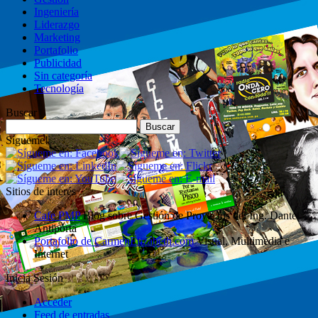
Ingeniería
Liderazgo
Marketing
Portafolio
Publicidad
Sin categoría
Tecnología
Buscar
Buscar:
Sígueme!
Sitios de interés
Cafe PMP
Blog sobre Gestión de Proyectos del Ing. Dante
Antiporta
Portafolio de CarmenElizabeth.com
Visual, Multimedia e
Internet
Inicia Sesión
Acceder
Feed de entradas