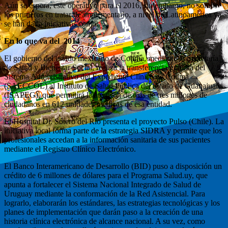
Aún se espera, este operativo para el 2016, sin embargo, no somos
los primeros en tratar de implementarlo, a nivel de Latinoamérica ya
se han dado iniciativas como:
En lo que va del 2014
El gobierno del estado mexicano de Colima, mediante la Secretaría
de Salud y Bienestar Social, realiza la transferencia gratuita del
Sistema Administrativo del Expediente Clínico de Colima
(SAECCOL) al Instituto de Salud Pública del estado de Guanajuato
(ISAPEG), que permitirá la atención de más de tres millones de
ciudadanos en 612 unidades médicas de esa entidad.
El Hospital Dr. Sótero del Río presenta el proyecto Pulso (Chile). La
iniciativa local forma parte de la estrategia SIDRA y permite que los
profesionales accedan a la información sanitaria de sus pacientes
mediante el Registro Clínico Electrónico.
El Banco Interamericano de Desarrollo (BID) puso a disposición un
crédito de 6 millones de dólares para el Programa Salud.uy, que
apunta a fortalecer el Sistema Nacional Integrado de Salud de
Uruguay mediante la conformación de la Red Asistencial. Para
lograrlo, elaborarán los estándares, las estrategias tecnológicas y los
planes de implementación que darán paso a la creación de una
historia clínica electrónica de alcance nacional. A su vez, como