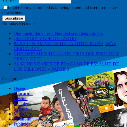
Correo
I agree to my submitted data being stored and used to receive
newsletters
Entradas Recientes
Que puedo dar en esta Navidad si no tengo dinero
¿SE PODRÁ VIVIR DEL ARTE?
PARA LOS AMANTES DE LA FOTOGRAFÍA, MÁS
CERCA DE TI
CURIOSIDADES DE LA HISTORIA DEL PERU MUY
CERCA DE TI
ALGUNOS CASOS DE FRACASO DE ESSALUD DE
LOS MILLONES – PARTE 3
Categorías
Diseño
Educación
Gestión
Ingeniería
Liderazgo
Marketing
Portafolio
Publicidad