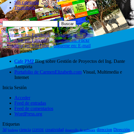
Sin categoría
Tecnología
Buscar
Buscar:
Sígueme!
Sitios de interés
Cafe PMP
Blog sobre Gestión de Proyectos del Ing. Dante
Antiporta
Portafolio de CarmenElizabeth.com
Visual, Multimedia e
Internet
Inicia Sesión
Acceder
Feed de entradas
Feed de comentarios
WordPress.org
Etiquetas
3d
ciencia
creatividad
direccion
Dirección
bodega
COFIDE
desarrollo de software