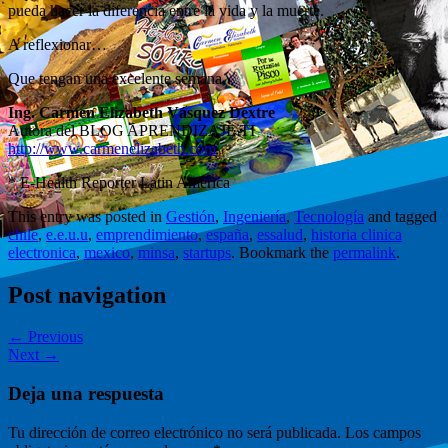
pueda hacer la diferencia entre la vida y la muerte.
A reflexionar…
Que tengan una excelente semana,
Ing. Carmen Elizabeth Vásquez Dextre
Autora del BLOG APRENDIZAJE TI
http://www.carmenelizabeth.com
* E-Health Reporter Latin America
This entry was posted in
Gestión
,
Ingeniería
,
Tecnología
and tagged
chile
,
e.e.u.u
,
emprendimiento
,
españa
,
essalud
,
historia clinica
electronica
,
mexico
,
minsa
,
startups
. Bookmark the
permalink
.
Post navigation
← Previous
Next →
Deja una respuesta
Tu dirección de correo electrónico no será publicada.
Los campos