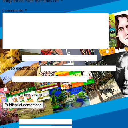
obligatorios están marcados con
*
Comentario
*
Nombre
*
Correo electrónico
*
Web
Guarda mi nombre, correo electrónico y web en este navegador
para la próxima vez que comente.
Newsletter
Nombre