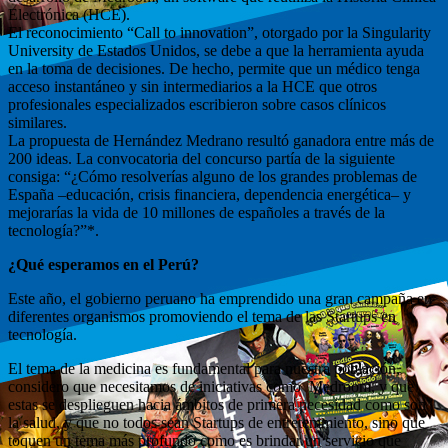
Electrónica (HCE).
El reconocimiento “Call to innovation”, otorgado por la Singularity
University de Estados Unidos, se debe a que la herramienta ayuda
en la toma de decisiones. De hecho, permite que un médico tenga
acceso instantáneo y sin intermediarios a la HCE que otros
profesionales especializados escribieron sobre casos clínicos
similares.
La propuesta de Hernández Medrano resultó ganadora entre más de
200 ideas. La convocatoria del concurso partía de la siguiente
consiga: “¿Cómo resolverías alguno de los grandes problemas de
España –educación, crisis financiera, dependencia energética– y
mejorarías la vida de 10 millones de españoles a través de la
tecnología?”*.
¿Qué esperamos en el Perú?
Este año, el gobierno peruano ha emprendido una gran campaña en
diferentes organismos promoviendo el tema de las Startups en
tecnología.
El tema de la medicina es fundamental para nuestra población,
considero que necesitamos de iniciativas como Medroom, y que
estas se desplieguen hacia ámbitos de primera necesidad como son
la salud, y que no todos sean Startups de entretenimiento, sino que
toquen un tema más profundo como es brindar un servicio que