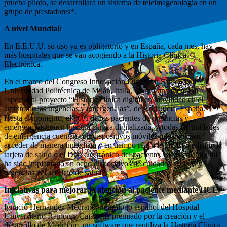
prueba piloto, se desarrollará un sistema de teleimagenología en un
grupo de prestadores*.
A nivel Mundial:
En E.E.U.U. su uso ya es obligatorio y en España, cada mes, hay
más hospitales que se van acogiendo a la Historia Clínica
Electrónica.
En el marco del Congreso Innovación Digital en Sanidad, la
Universidad Politécnica de Milán, Italia, otorgó una mención
especial al proyecto “Historia clínica digital en movilidad en el
ámbito de las urgencias y emergencias”, de Andalucía, España.
Hasta el momento, el 80% de los pacientes de urgencias y
emergencias tienen historia clínica digitalizada, y todas las unidades
de emergencia cuentan con dispositivos móviles que permiten
acceder de manera inmediata y en tiempo real a la HCE, mediante la
tarjeta de salud o el DNI electrónico del paciente. El sistema digital
ha sido implantado en ocho dispositivos de cuidados críticos y
urgencias del servicio de salud*.
Iniciativas para mejorar la atención al paciente mediante HCE:
Ignacio Hernández Medrano, neurólogo español del Hospital
Universitario Ramón y Cajal, fue premiado por la creación y el
desarrollo de Medroom, un software que reutiliza la Historia Clínica