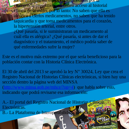
medicamentos, sin embargo, los médicos por la
emergencia presentada, no tienen acceso al historial
clínico de la mujer, por lo tanto: No saben que ella es
alérgica a ciertos medicamentos, no saben que ha tenido
taquicardia y que toma medicamentos para el corazón,
la hipertensión arterial, entre otros.
¿Qué pasaría, si le suministraran un medicamento al
cuál ella es alérgica? ¿Qué pasaría, si antes de dar el
diagnóstico y el tratamiento, el médico podría saber de
qué enfermedades sufre la mujer?
Este es el motivo más extremo por el que sería beneficioso para la
población contar con la Historia Clínica Electrónica.
El 30 de abril del 2013 se aprobó la ley N° 30024, Ley que crea el
Registro Nacional de Historias Clínicas electrónicas, si bien hay una
sección dentro la página web del MINSA
(
http://www.minsa.gob.pe/rnhce/?op=4
) que habla sobre esto,
indicando que podrá revisarse esa información:
A.- El portal del Registro Nacional de Historias Clínicas
Electrónicas.
B.- La Plataforma de Interoperabilidad del Estado (PIDE).